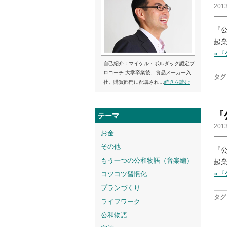
201
『
起
»
自己紹介：マイケル・ボルダック認定プ
ロコーチ 大学卒業後、食品メーカー入
タグ 
社。購買部門に配属され…
続きを読む
『
テーマ
201
お金
その他
『
もう一つの公和物語（音楽編）
起
»
コツコツ習慣化
プランづくり
タグ 
ライフワーク
公和物語