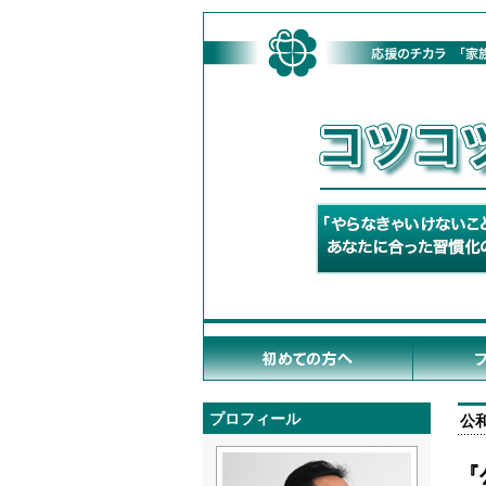
プロフィール
公
『