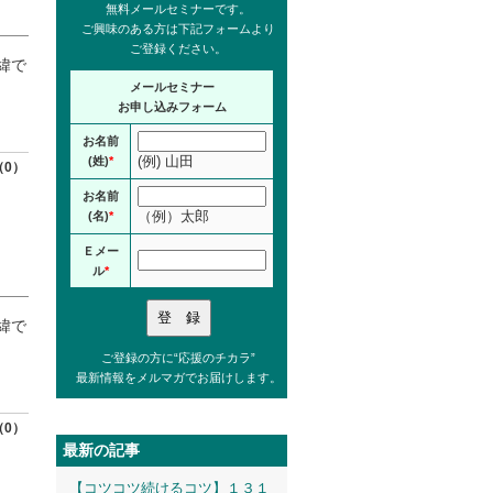
無料メールセミナーです。
ご興味のある方は下記フォームより
ご登録ください。
緯で
メールセミナー
お申し込みフォーム
お名前
(例) 山田
(姓)
*
（0）
お名前
（例）太郎
(名)
*
Ｅメー
ル
*
緯で
ご登録の方に“応援のチカラ”
最新情報をメルマガでお届けします。
（0）
最新の記事
【コツコツ続けるコツ】１３１