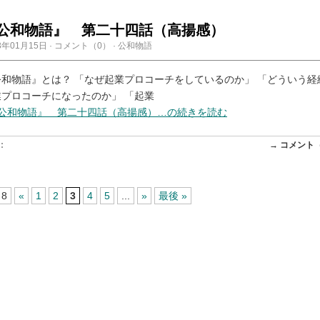
公和物語』 第二十四話（高揚感）
3年01月15日
·
コメント（0）
·
公和物語
公和物語』とは？ 「なぜ起業プロコーチをしているのか」 「どういう経
業プロコーチになったのか」 「起業
『公和物語』 第二十四話（高揚感）…の続きを読む
:
→ コメント
 8
«
1
2
3
4
5
...
»
最後 »