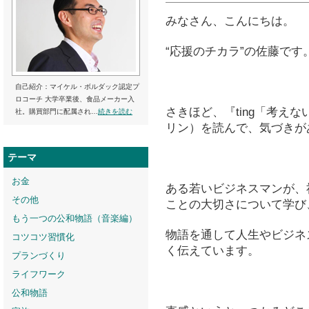
みなさん、こんにちは。
“応援のチカラ”の佐藤です
自己紹介：マイケル・ボルダック認定プ
ロコーチ 大学卒業後、食品メーカー入
さきほど、『ting「考え
社。購買部門に配属され…
続きを読む
リン）を読んで、気づきが
テーマ
お金
ある若いビジネスマンが、
その他
ことの大切さについて学び
もう一つの公和物語（音楽編）
物語を通して人生やビジネ
コツコツ習慣化
く伝えています。
プランづくり
ライフワーク
公和物語